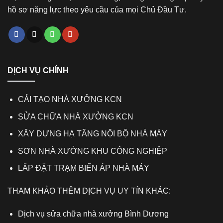
hồ sơ năng lực theo yêu cầu của mọi Chủ Đầu Tư.
DỊCH VỤ CHÍNH
CẢI TẠO NHÀ XƯỞNG KCN
SỬA CHỮA NHÀ XƯỞNG KCN
XÂY DỰNG HẠ TẦNG NỘI BỘ NHÀ MÁY
SƠN NHÀ XƯỞNG KHU CÔNG NGHIỆP
LẮP ĐẶT TRẠM BIẾN ÁP NHÀ MÁY
THAM KHẢO THÊM DỊCH VỤ UY TÍN KHÁC:
Dịch vụ sửa chữa nhà xưởng Bình Dương