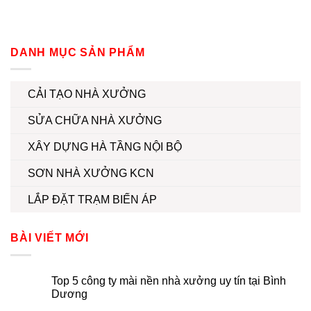
DANH MỤC SẢN PHẨM
CẢI TẠO NHÀ XƯỞNG
SỬA CHỮA NHÀ XƯỞNG
XÂY DỰNG HÀ TẦNG NỘI BỘ
SƠN NHÀ XƯỞNG KCN
LẮP ĐẶT TRẠM BIẾN ÁP
BÀI VIẾT MỚI
Top 5 công ty mài nền nhà xưởng uy tín tại Bình
Dương