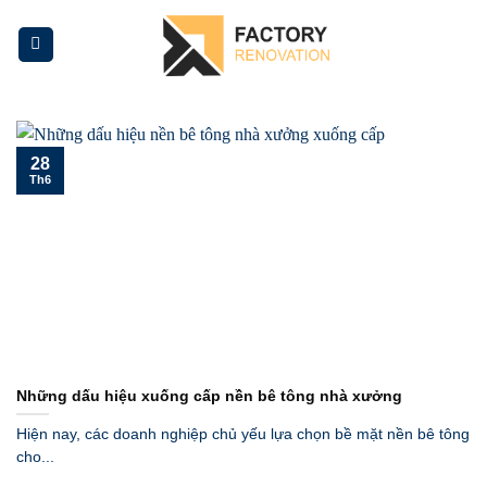
Skip
to
content
28
Th6
Những dấu hiệu xuống cấp nền bê tông nhà xưởng
Hiện nay, các doanh nghiệp chủ yếu lựa chọn bề mặt nền bê tông
cho...