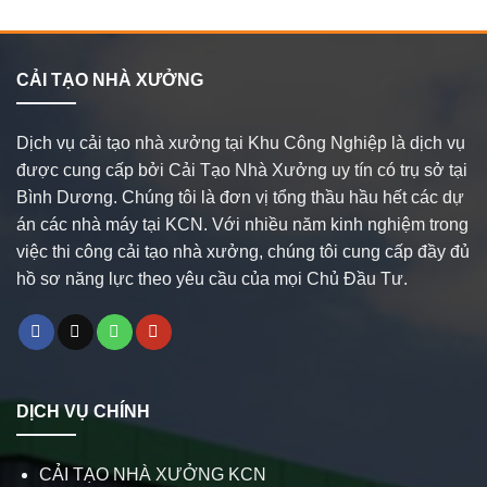
CẢI TẠO NHÀ XƯỞNG
Dịch vụ cải tạo nhà xưởng tại Khu Công Nghiệp là dịch vụ
được cung cấp bởi Cải Tạo Nhà Xưởng uy tín có trụ sở tại
Bình Dương. Chúng tôi là đơn vị tổng thầu hầu hết các dự
án các nhà máy tại KCN. Với nhiều năm kinh nghiệm trong
việc thi công cải tạo nhà xưởng, chúng tôi cung cấp đầy đủ
hồ sơ năng lực theo yêu cầu của mọi Chủ Đầu Tư.
DỊCH VỤ CHÍNH
CẢI TẠO NHÀ XƯỞNG KCN