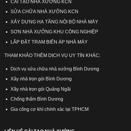
CẢI TẠO NHÀ XƯỞNG KCN
SỬA CHỮA NHÀ XƯỞNG KCN
XÂY DỰNG HẠ TẦNG NỘI BỘ NHÀ MÁY
SƠN NHÀ XƯỞNG KHU CÔNG NGHIỆP
LẮP ĐẶT TRẠM BIẾN ÁP NHÀ MÁY
THAM KHẢO THÊM DỊCH VỤ UY TÍN KHÁC:
Dịch vụ sửa chữa nhà xưởng Bình Dương
Xây nhà trọn gói Bình Dương
Xây nhà trọn gói Quảng Ngãi
Chống thấm Bình Dương
Gia công cơ khí chính xác tại TPHCM