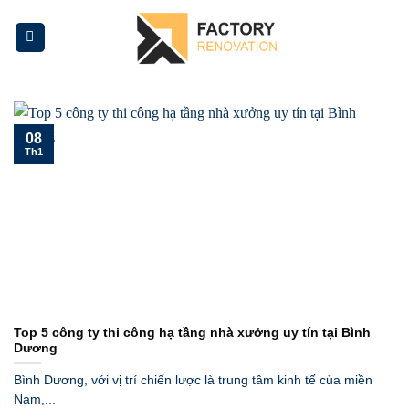
Skip
to
content
08
Th1
Top 5 công ty thi công hạ tầng nhà xưởng uy tín tại Bình
Dương
Bình Dương, với vị trí chiến lược là trung tâm kinh tế của miền
Nam,...