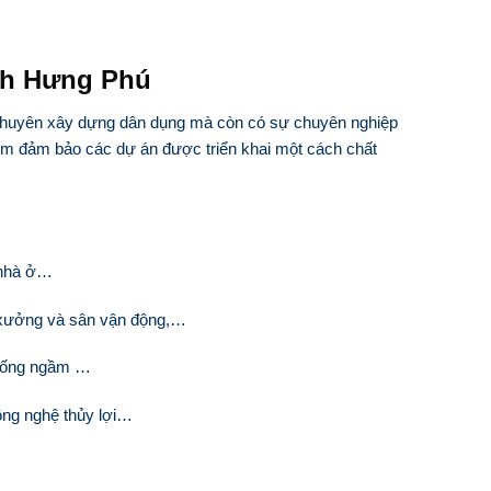
nh Hưng Phú
 chuyên xây dựng dân dụng mà còn có sự chuyên nghiệp
iệm đảm bảo các dự án được triển khai một cách chất
 nhà ở…
 xưởng và sân vận động,…
thống ngầm …
ông nghệ thủy lợi…