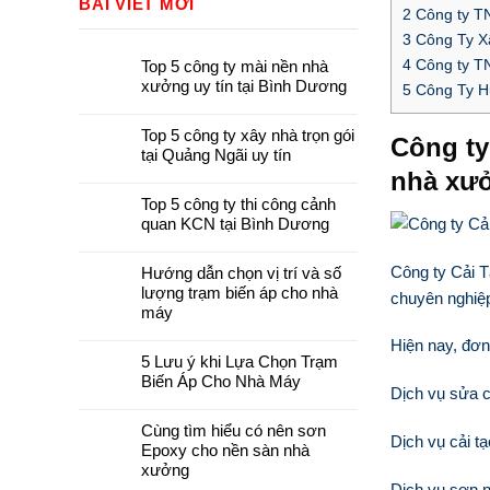
BÀI VIẾT MỚI
2
Công ty TN
3
Công Ty X
4
Công ty TN
Top 5 công ty mài nền nhà
xưởng uy tín tại Bình Dương
5
Công Ty H
Top 5 công ty xây nhà trọn gói
Công ty
tại Quảng Ngãi uy tín
nhà xưở
Top 5 công ty thi công cảnh
quan KCN tại Bình Dương
Công ty Cải 
Hướng dẫn chọn vị trí và số
lượng trạm biến áp cho nhà
chuyên nghiệp
máy
Hiện nay, đơn
5 Lưu ý khi Lựa Chọn Trạm
Biến Áp Cho Nhà Máy
Dịch vụ sửa
Cùng tìm hiểu có nên sơn
Dịch vụ cải 
Epoxy cho nền sàn nhà
xưởng
Dịch vụ sơn