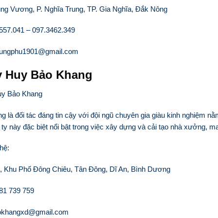
ùng Vương, P. Nghĩa Trung, TP. Gia Nghĩa, Đắk Nông
.557.041 – 097.3462.349
hhungphu1901@gmail.com
y Huy Bảo Khang
 là đối tác đáng tin cậy với đội ngũ chuyên gia giàu kinh nghiệm nằm
y này đặc biệt nổi bật trong việc xây dựng và cải tạo nhà xưởng, man
 hệ:
6, Khu Phố Đông Chiêu, Tân Đông, Dĩ An, Bình Dương
981 739 759
aokhangxd@gmail.com