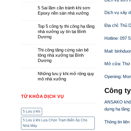
5 Sai lầm cần tránh khi sơn
Dịch vụ xây 
Epoxy nền sàn nhà xưởng
Địa chỉ: Thủ
Top 5 công ty thi công hạ tầng
nhà xưởng uy tín tại Bình
Dương
Hotline: 097 
Thi công tăng cứng sàn bê
Mail: binhdu
tông nhà xưởng tại Bình
Dương
Mở cửa: Thứ 2
Những lưu ý khi mở rộng quy
Opening: Mon
mô nhà xưởng
Công ty
TỪ KHÓA DỊCH VỤ
ANSAKO không
dựng hạ tầng 
5 Lưu ý khi
5 Lưu ý khi Lựa Chọn Trạm Biến Áp Cho
Thông tin liên
Nhà Máy