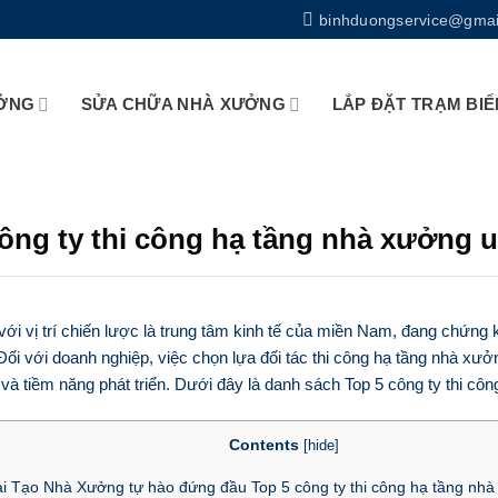
binhduongservice@gmai
ƯỞNG
SỬA CHỮA NHÀ XƯỞNG
LẮP ĐẶT TRẠM BIẾ
ông ty thi công hạ tầng nhà xưởng u
 với vị trí chiến lược là trung tâm kinh tế của miền Nam, đang chứng
Đối với doanh nghiệp, việc chọn lựa đối tác thi công hạ tầng nhà xưởn
 và tiềm năng phát triển. Dưới đây là danh sách Top 5 công ty thi cô
Contents
[
hide
]
i Tạo Nhà Xưởng tự hào đứng đầu Top 5 công ty thi công hạ tầng nhà