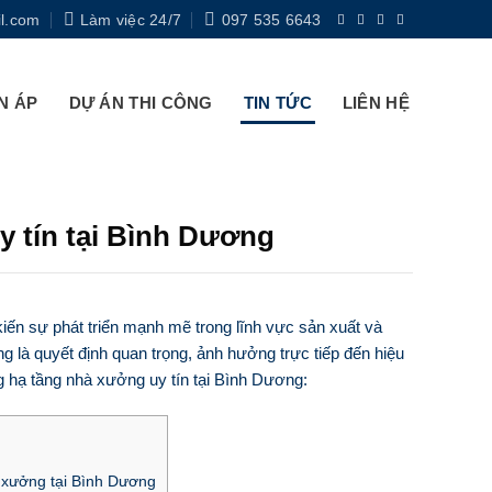
l.com
Làm việc 24/7
097 535 6643
N ÁP
DỰ ÁN THI CÔNG
TIN TỨC
LIÊN HỆ
y tín tại Bình Dương
 kiến sự phát triển mạnh mẽ trong lĩnh vực sản xuất và
g là quyết định quan trọng, ảnh hưởng trực tiếp đến hiệu
ng hạ tầng nhà xưởng uy tín tại Bình Dương:
 xưởng tại Bình Dương