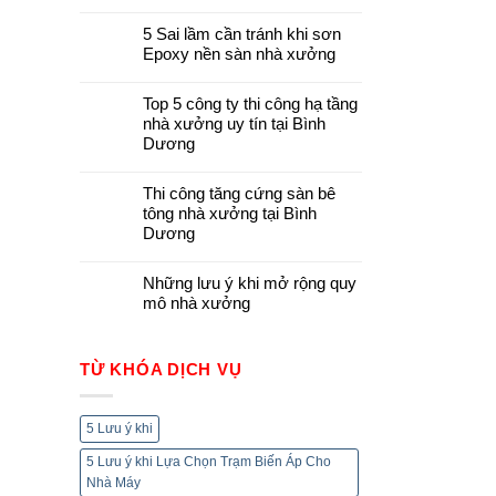
5 Sai lầm cần tránh khi sơn
Epoxy nền sàn nhà xưởng
Top 5 công ty thi công hạ tầng
nhà xưởng uy tín tại Bình
Dương
Thi công tăng cứng sàn bê
tông nhà xưởng tại Bình
Dương
Những lưu ý khi mở rộng quy
mô nhà xưởng
TỪ KHÓA DỊCH VỤ
5 Lưu ý khi
5 Lưu ý khi Lựa Chọn Trạm Biến Áp Cho
Nhà Máy