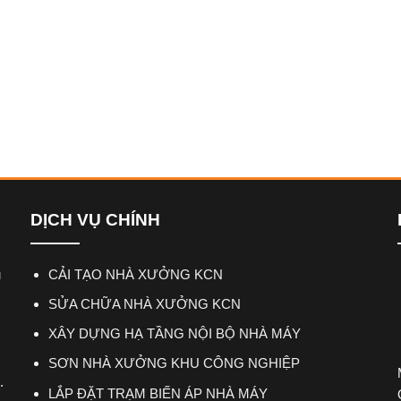
DỊCH VỤ CHÍNH
ụ
CẢI TẠO NHÀ XƯỞNG KCN
SỬA CHỮA NHÀ XƯỞNG KCN
XÂY DỰNG HẠ TẦNG NỘI BỘ NHÀ MÁY
SƠN NHÀ XƯỞNG KHU CÔNG NGHIỆP
.
LẮP ĐẶT TRẠM BIẾN ÁP NHÀ MÁY