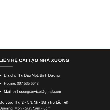
LIÊN HỆ CẢI TẠO NHÀ XƯỞNG
Địa chỉ: Thủ Dầu Một, Bình Dương
Hotline: 097 535 6643
Mail: binhduongservice@gmail.com
Mở cửa: Thứ 2 - CN, 9h - 18h (Trừ Lễ, Tết)
Opening: Mon - Sun, 9am - 6pm