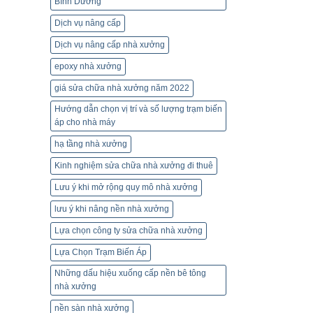
Bình Dương
Dịch vụ nâng cấp
Dịch vụ nâng cấp nhà xưởng
epoxy nhà xưởng
giá sửa chữa nhà xưởng năm 2022
Hướng dẫn chọn vị trí và số lượng trạm biến
áp cho nhà máy
hạ tầng nhà xưởng
Kinh nghiệm sửa chữa nhà xưởng đi thuê
Lưu ý khi mở rộng quy mô nhà xưởng
lưu ý khi nâng nền nhà xưởng
Lựa chọn công ty sửa chữa nhà xưởng
Lựa Chọn Trạm Biến Áp
Những dấu hiệu xuống cấp nền bê tông
nhà xưởng
nền sàn nhà xưởng