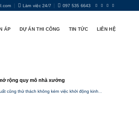
l.com
Làm việc 24/7
097 535 6643
N ÁP
DỰ ÁN THI CÔNG
TIN TỨC
LIÊN HỆ
 mở rộng quy mô nhà xưởng
ất cũng thử thách không kém việc khởi động kinh...