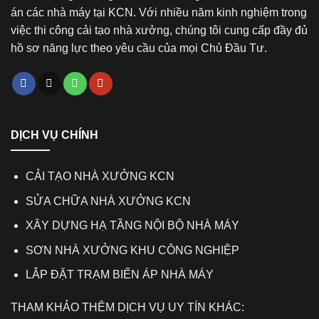
án các nhà máy tại KCN. Với nhiều năm kinh nghiệm trong
việc thi công cải tạo nhà xưởng, chúng tôi cung cấp đầy đủ
hồ sơ năng lực theo yêu cầu của mọi Chủ Đầu Tư.
DỊCH VỤ CHÍNH
CẢI TẠO NHÀ XƯỞNG KCN
SỬA CHỮA NHÀ XƯỞNG KCN
XÂY DỰNG HẠ TẦNG NỘI BỘ NHÀ MÁY
SƠN NHÀ XƯỞNG KHU CÔNG NGHIỆP
LẮP ĐẶT TRẠM BIẾN ÁP NHÀ MÁY
THAM KHẢO THÊM DỊCH VỤ UY TÍN KHÁC: