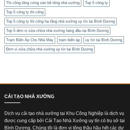
Thi công tăng cứng sàn bê tông nhà xưởng
Top 5 công ty
Top 5 công ty thi công
Top 5 công ty thi công hạ tầng nhà xưởng uy tín tại Bình Dương
Top 5 đơn vị sửa chữa nhà xưởng hàng đầu tại Bình Dương
Trạm Biến Áp Cho Nhà Máy
trạm biến áp
uy tín tại Bình Dương
Đơn vị sửa chữa nhà xưởng uy tín tại Bình Dương
CẢI TẠO NHÀ XƯỞNG
Dịch vụ cải tạo nhà xưởng tại Khu Công Nghiệp là dịch vụ
được cung cấp bởi Cải Tạo Nhà Xưởng uy tín có trụ sở tại
Bình Dương. Chúng tôi là đơn vị tổng thầu hầu hết các dự